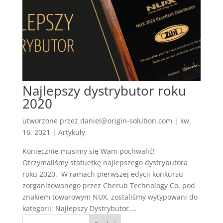
Najlepszy dystrybutor roku
2020
utworzone przez
daniel@origin-solution.com
|
kw.
16, 2021
|
Artykuły
Koniecznie musimy się Wam pochwalić!
Otrzymaliśmy statuetkę najlepszego dystrybutora
roku 2020. W ramach pierwszej edycji konkursu
zorganizowanego przez Cherub Technology Co. pod
znakiem towarowym NUX, zostaliśmy wytypowani do
kategorii: Najlepszy Dystrybutor....