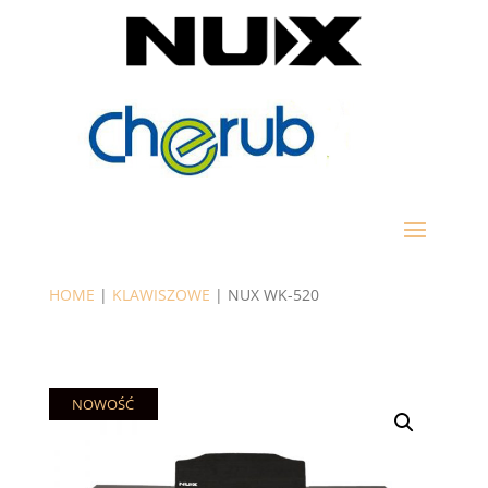
HOME
|
KLAWISZOWE
| NUX WK-520
NOWOŚĆ