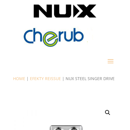
HOME
|
EFEKTY REISSUE
| NUX STEEL SINGER DRIVE