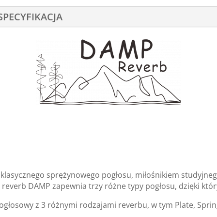
SPECYFIKACJA
em klasycznego sprężynowego pogłosu, miłośnikiem studyjne
everb DAMP zapewnia trzy różne typy pogłosu, dzięki który
głosowy z 3 różnymi rodzajami reverbu, w tym Plate, Spring