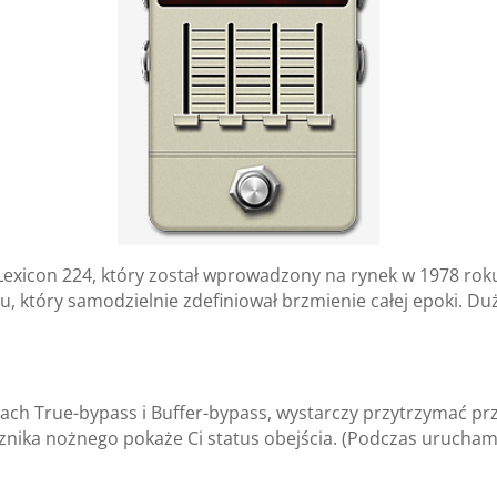
exicon 224, który został wprowadzony na rynek w 1978 rok
u, który samodzielnie zdefiniował brzmienie całej epoki. Du
ach True-bypass i Buffer-bypass, wystarczy przytrzymać pr
cznika nożnego pokaże Ci status obejścia. (Podczas uruchami