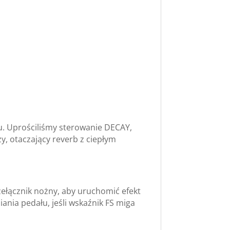
u. Uprościliśmy sterowanie DECAY,
ży, otaczający reverb z ciepłym
zełącznik nożny, aby uruchomić efekt
ania pedału, jeśli wskaźnik FS miga