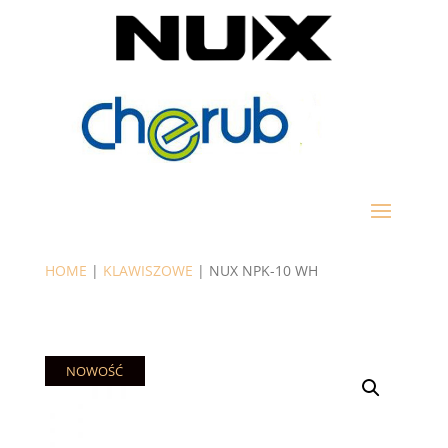
HOME
|
KLAWISZOWE
| NUX NPK-10 WH
NOWOŚĆ