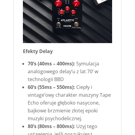
Efekty Delay
70’s (40ms – 400ms):
Symulacja
analogowego delay’u z lat 70’ w
technologii BBD
60’s (55ms – 550ms):
Ciepły i
vintage’owy charakter maszyny Tape
Echo oferuje głęboko nasycone,
bajkowe brzmienie złotej epoki
muzyki psychodelicznej.
80’s (80ms – 800ms):
Użyj tego
ustawienia, jeśli poszukujesz