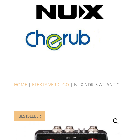
HOME
|
EFEKTY VERDUGO
| NUX NDR-5 ATLANTIC
BESTSELLER