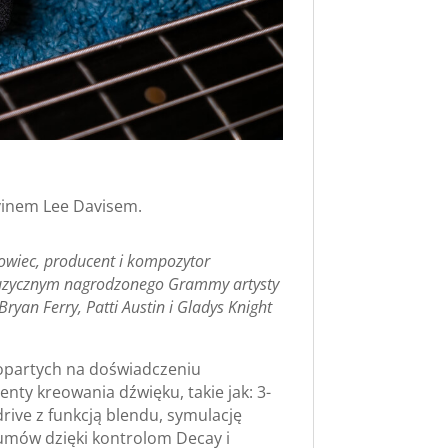
vinem Lee Davisem.
zowiec, producent i kompozytor
m muzycznym nagrodzonego Grammy artysty
ryan Ferry, Patti Austin i Gladys Knight
partych na doświadczeniu
nty kreowania dźwięku, takie jak: 3-
rive z funkcją blendu, symulację
umów dzięki kontrolom Decay i