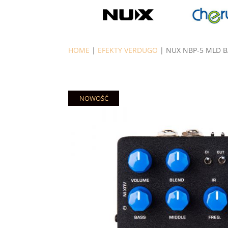
HOME
|
EFEKTY VERDUGO
| NUX NBP-5 MLD B
NOWOŚĆ