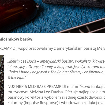
miłośników basów.
REAMP DI, współpracowaliśmy z amerykańskim basistą Mel
„Melvin Lee Davis – amerykański basista, wokalista, klawis
telewizyjny z Orange County w Kalifornii. Jest dyrektore
Chaka Khana i nagrywał z The Pointer Sisters, Lee Ritenour, B
& the Pips.”
NUX NBP-5 MLD BASS PREAMP DI ma mnóstwo funkcji o
muzycznym Melvina Lee Davisa. Oferuje najlepsze eleme
pasmowy korektor z wyborem średniej częstotliwości, d
kolumny (Impulse Response) i wbudowana redukcja sz