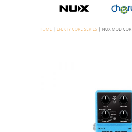
HOME
|
EFEKTY CORE SERIES
| NUX MOD CORE