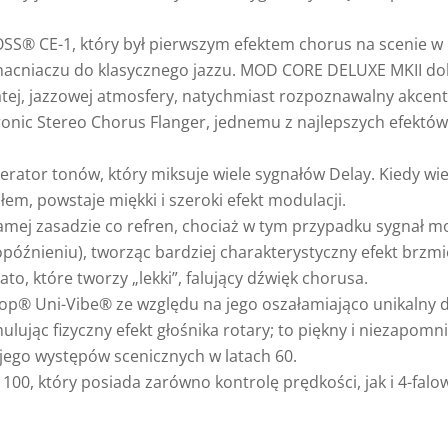
SS® CE-1, który był pierwszym efektem chorus na scenie w 
macniaczu do klasycznego jazzu. MOD CORE DELUXE MKII do
ogatej, jazzowej atmosfery, natychmiast rozpoznawalny akce
onic Stereo Chorus Flanger, jednemu z najlepszych efektów
erator tonów, który miksuje wiele sygnałów Delay. Kiedy wie
m, powstaje miękki i szeroki efekt modulacji.
j samej zasadzie co refren, chociaż w tym przypadku sygnał 
późnieniu), tworząc bardziej charakterystyczny efekt brzm
ato, które tworzy „lekki”, falujący dźwięk chorusa.
op® Uni-Vibe® ze względu na jego oszałamiająco unikalny 
ując fizyczny efekt głośnika rotary; to piękny i niezapomnia
ego występów scenicznych w latach 60.
00, który posiada zarówno kontrolę prędkości, jak i 4-falo