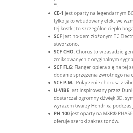
™.
CE-1
jest oparty na legendarnym BO
tylko jako wbudowany efekt we wz
tej kostki; to szczególne ciepło b
SCF
jest hołdem złożonym TC Electr
stworzono.
SCF CHO
: Chorus to w zasadzie gen
zmiksowanych z oryginalnym sygnałe
SCF FLG
: Flanger opiera się na te
dodanie sprzężenia zwrotnego na o
SCF P.M.
: Połączenie chorusa z vibr
U-VIBE
jest inspirowany przez Dunl
dostarczał ogromny dźwięk 3D, symul
wyrazem twarzy Hendrixa podczas j
PH-100
jest oparty na MXR® PHASE 1
oferuje szeroki zakres tonów.