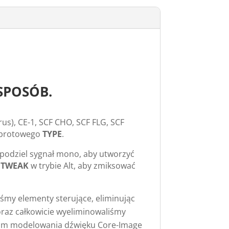
SPOSÓB.
s), CE-1, SCF CHO, SCF FLG, SCF
 obrotowego
TYPE
.
 podziel sygnał mono, aby utworzyć
a
TWEAK
w trybie Alt, aby zmiksować
śmy elementy sterujące, eliminując
 oraz całkowicie wyeliminowaliśmy
eniom modelowania dźwięku Core-Image