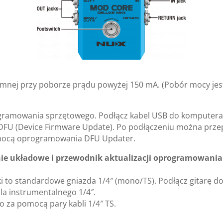
mnej przy poborze prądu powyżej 150 mA. (Pobór mocy jest
rogramowania sprzętowego. Podłącz kabel USB do komputera 
 DFU (Device Firmware Update). Po podłączeniu można prze
ocą oprogramowania DFU Updater.
 układowe i przewodnik aktualizacji oprogramowania u
ki to standardowe gniazda 1/4″ (mono/TS). Podłącz gitarę d
bla instrumentalnego 1/4″.
o za pomocą pary kabli 1/4″ TS.