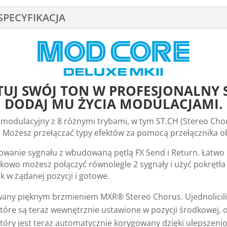
SPECYFIKACJA
TUJ SWÓJ TON W PROFESJONALNY 
DODAJ MU ŻYCIA MODULACJAMI.
odulacyjny z 8 różnymi trybami, w tym ST.CH (Stereo Choru
00. Możesz przełączać typy efektów za pomocą przełącznika
owanie sygnału z wbudowaną pętlą FX Send i Return. Łatwo
kowo możesz połączyć równolegle 2 sygnały i użyć pokrętł
k w żądanej pozycji i gotowe.
wany pięknym brzmieniem MXR® Stereo Chorus. Ujednolicili
 które są teraz wewnętrznie ustawione w pozycji środkowej,
 który jest teraz automatycznie korygowany dzięki ulepsz