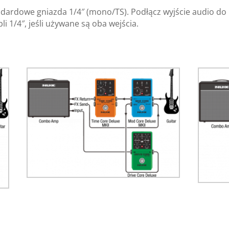
tandardowe gniazda 1/4″ (mono/TS). Podłącz wyjście audio d
i 1/4″, jeśli używane są oba wejścia.