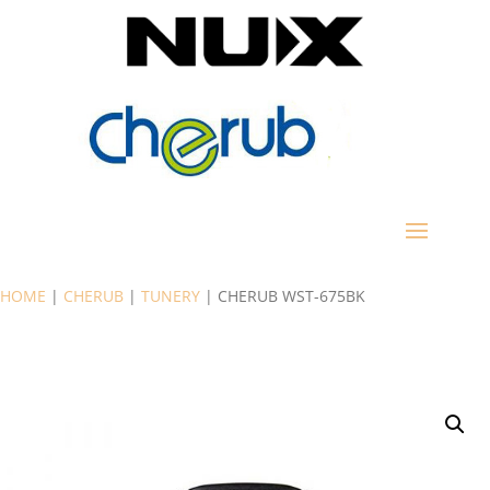
HOME
|
CHERUB
|
TUNERY
| CHERUB WST-675BK