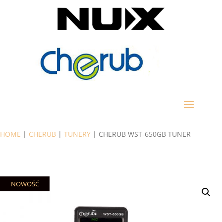
HOME
|
CHERUB
|
TUNERY
| CHERUB WST-650GB TUNER
NOWOŚĆ