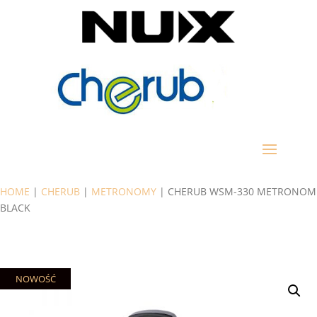
HOME
|
CHERUB
|
METRONOMY
| CHERUB WSM-330 METRONOM
BLACK
NOWOŚĆ